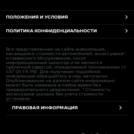
ПОЛОЖЕНИЯ И УСЛОВИЯ
ПОЛИТИКА КОНФИДЕНЦИАЛЬНОСТИ
Вся представленная на сайте информация,
касающаяся стоимости автомобилей, аксессуаров*
и сервисного обслуживания, носит
информационный характер и не является
публичной офертой, определяемой положениями ст.
437 (2) ГК РФ. Для получения подробной
информации обращайтесь в наш автосалон.
Опубликованная на данном сайте информация
может быть изменена в любое время без
предварительного уведомления. * Стоимость
аксессуаров указана без учета стоимости
установки.
ПРАВОВАЯ ИНФОРМАЦИЯ