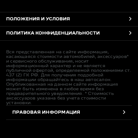
ПОЛОЖЕНИЯ И УСЛОВИЯ
ПОЛИТИКА КОНФИДЕНЦИАЛЬНОСТИ
Вся представленная на сайте информация,
касающаяся стоимости автомобилей, аксессуаров*
и сервисного обслуживания, носит
информационный характер и не является
публичной офертой, определяемой положениями ст.
437 (2) ГК РФ. Для получения подробной
информации обращайтесь в наш автосалон.
Опубликованная на данном сайте информация
может быть изменена в любое время без
предварительного уведомления. * Стоимость
аксессуаров указана без учета стоимости
установки.
ПРАВОВАЯ ИНФОРМАЦИЯ