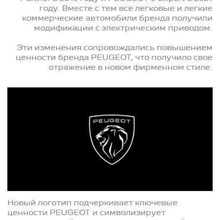
году. Вместе с тем все легковые и легкие
коммерческие автомобили бренда получили
модификации с электрическим приводом.
Эти изменения сопровождались повышением
ценности бренда PEUGEOT, что получило свое
отражение в новом фирменном стиле.
Новый логотип подчеркивает ключевые
ценности PEUGEOT и символизирует